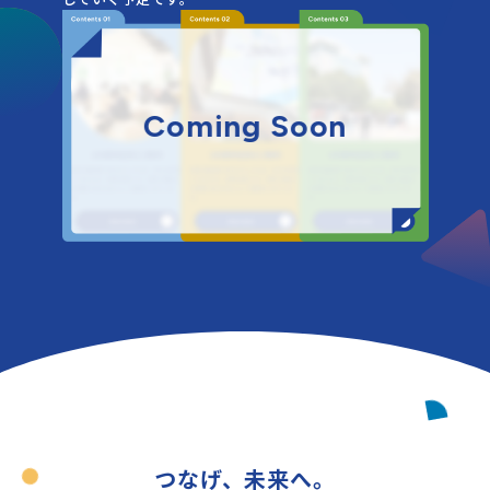
C
o
m
i
n
g
S
o
o
n
つなげ、未来へ。