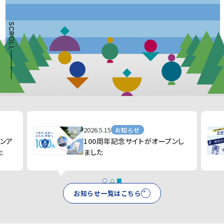
SCROLL
2026.5.15
お知らせ
インア
100周年記念サイトがオープンし
た
ました
お知らせ一覧はこちら